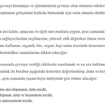
n çevreyi korumaya ve işletmemizin çevreye olan olumsuz etkil
oplumun gelişimine katkıda bulunmak için satın almada sürdürü
n üst kalite, amacına ve ilgili mevzuatlara uygun, aynı zamanda 
 sağlayıcılardan seçilmesine, yöresel, etik değerlere önem vere
e kullanan, organik, bio, vegan, hayvanlar üzerinde denenmemi
lternatifleri sunmalarına dikkat edeceğiz.
rasında çevreye verdiği etkilerini sınırlamak ve en aza indirme
ygunluk ile beraber aşağıdaki kriterleri değerlendirip, ürün ve hi
il, aynı zamanda yaşam boyu maliyetini göz önüne alacağız:
ten alet-ekipmanın, ürün tercihi,
ekipman, ürün ve hizmetlerin tercihi,
n malzemelerin tercihi,