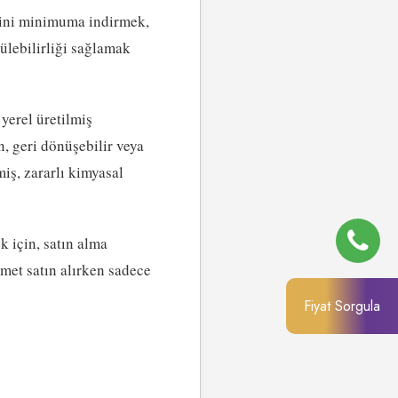
erini minimuma indirmek,
lebilirliği sağlamak
yerel üretilmiş
n, geri dönüşebilir veya
ş, zararlı kimyasal
k için, satın alma
zmet satın alırken sadece
Fiyat Sorgula