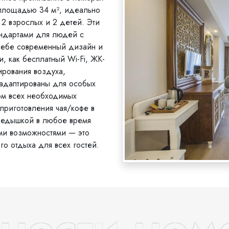
 площадью 34 м², идеально
2 взрослых и 2 детей. Эти
андартами для людей с
себе современный дизайн и
, как бесплатный Wi-Fi, ЖК-
ирования воздуха,
 адаптированы для особых
том всех необходимых
приготовления чая/кофе в
ередышкой в любое время
ми возможностями — это
о отдыха для всех гостей.
ности ном