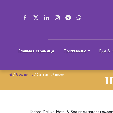
Главная страница
Проживание
Еда & 
/
Размещение
/
Стандартный номер
Н
J'adore Deluxe Hotel & Spa предлагает комф