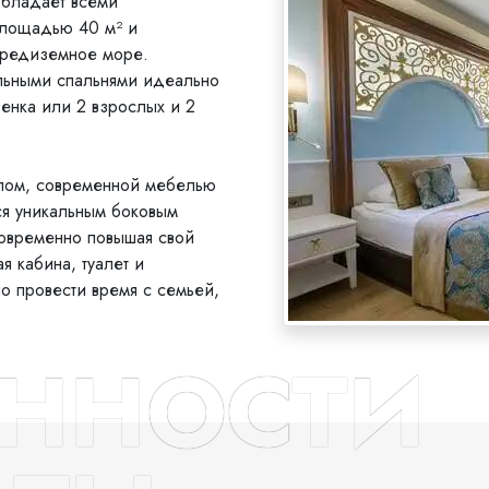
обладает всеми
площадью 40 м² и
Средиземное море.
льными спальнями идеально
бенка или 2 взрослых и 2
лом, современной мебелью
ся уникальным боковым
овременно повышая свой
я кабина, туалет и
о провести время с семьей,
ННОСТИ